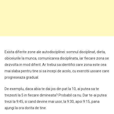
Exista diferite zone ale autodisciplinei: somnul disciplinat, dieta,
obiceiurile la munca, comunicarea disciplinata, iar fiecare zona se
dezvolta in mod diferit. Ar trebui sa identifici care zona este cea
mai slaba pentru tine si sa incepi de acolo, cu exercitii usoare care
progreseaza gradual.
De exemplu, daca abia te dai jos din pat la 10, ai putea sa te
trezesti la 5 in fiecare dimineata? Probabil ca nu. Dar te-ai putea
trezi la 9:45, si cand devine mai usor, la 9:30, apoi 9:15, pana
ajungi la ora dorita de tine.