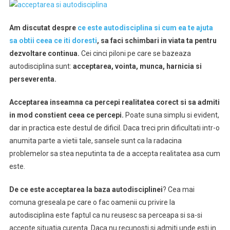
Am discutat despre
ce este autodisciplina si cum ea te ajuta
sa obtii ceea ce iti doresti
, sa faci schimbari in viata ta pentru
dezvoltare continua.
Cei cinci piloni pe care se bazeaza
autodisciplina sunt:
acceptarea, vointa, munca, harnicia si
perseverenta.
Acceptarea inseamna ca percepi realitatea corect si sa admiti
in mod constient ceea ce percepi.
Poate suna simplu si evident,
dar in practica este destul de dificil. Daca treci prin dificultati intr-o
anumita parte a vietii tale, sansele sunt ca la radacina
problemelor sa stea neputinta ta de a accepta realitatea asa cum
este.
De ce este acceptarea la baza autodisciplinei
? Cea mai
comuna greseala pe care o fac oamenii cu privire la
autodisciplina este faptul ca nu reusesc sa perceapa si sa-si
accepte situatia curenta. Daca nu recunosti si admiti unde esti in