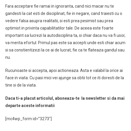
Fara acceptare fie ramai in ignoranta, cand nici macar nu te
gandesti la cat esti de disciplinat, fie in negare, cand traiesti cu o
vedere falsa asupra realitatii, si esti prea pesimist sau prea
optimist in privinta capabilitatilor tale. De aceea este foarte
important sa lucrezi la autodisciplina ta, si chiar daca nu va fi usor,
va merita efortul. Primul pas este sa accepti unde esti chiar acum
si sa constientizezi la ce ai de lucrat, fie ca te flateaza gandul sau
nu.
Rucunoaste si accepta, apoi actioneaza. Asta e valabil la orice ai
face in viata. Cu pasi mici vei ajunge sa obtii tot ce iti doresti de la
tine si de la viata.
Daca ti-a placut articolul, aboneaza-te la newsletter si da mai
departe aceste informatii
[mc4wp_form id=”3273″]