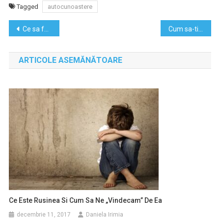
Tagged
autocunoastere
Navigare
Ce sa faci daca iti urasti jobul
Cum sa-ti imbunatatesti relatia cu seful
în
ARTICOLE ASEMĂNĂTOARE
articole
Ce Este Rusinea Si Cum Sa Ne „vindecam” De Ea
decembrie 11, 2017
Daniela Irimia