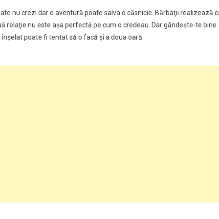
oate nu crezi dar o aventură poate salva o căsnicie. Bărbaţii realizează c
a nouă relaţie nu este aşa perfectă pe cum o credeau. Dar gândeşte-te bine
 înşelat poate fi tentat să o facă şi a doua oară.