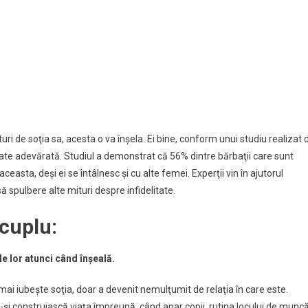
turi de soţia sa, acesta o va înşela. Ei bine, conform unui studiu realizat 
tate adevărată. Studiul a demonstrat că 56% dintre bărbaţii care sunt
n aceasta, deşi ei se întâlnesc şi cu alte femei. Experţii vin în ajutorul
ă spulbere alte mituri despre infidelitate.
 cuplu:
le lor atunci când înşeală.
mai iubeşte soţia, doar a devenit nemulţumit de relaţia în care este.
ă-şi construiască viaţa împreună, când apar copii, rutina locului de muncă