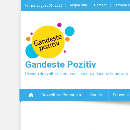
Skip
Despre site
Contact
Termeni si
joi, august 06, 2026
to
content
Gandeste Pozitiv
Revista dezvoltare personala,cariera,educatie financiara
Dezvoltare Personala
Cariera
Educatie 