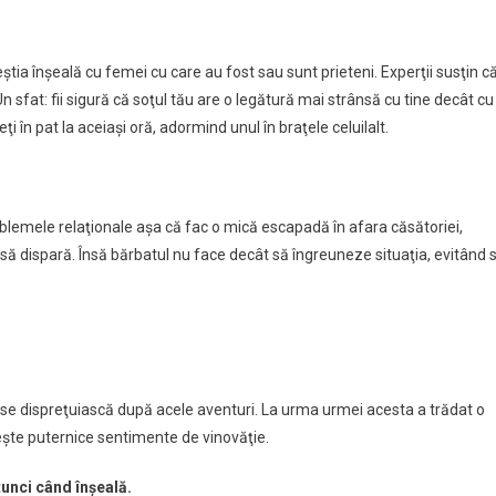
ştia înşeală cu femei cu care au fost sau sunt prieteni. Experţii susţin c
 sfat: fii sigură că soţul tău are o legătură mai strânsă cu tine decât cu
i în pat la aceiaşi oră, adormind unul în braţele celuilalt.
problemele relaţionale aşa că fac o mică escapadă în afara căsătoriei,
să dispară. Însă bărbatul nu face decât să îngreuneze situaţia, evitând 
să se dispreţuiască după acele aventuri. La urma urmei acesta a trădat o
ezeşte puternice sentimente de vinovăţie.
atunci când înşeală.