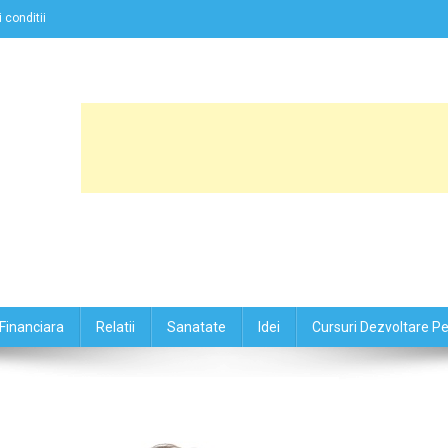
 conditii
Financiara
Relatii
Sanatate
Idei
Cursuri Dezvoltare P