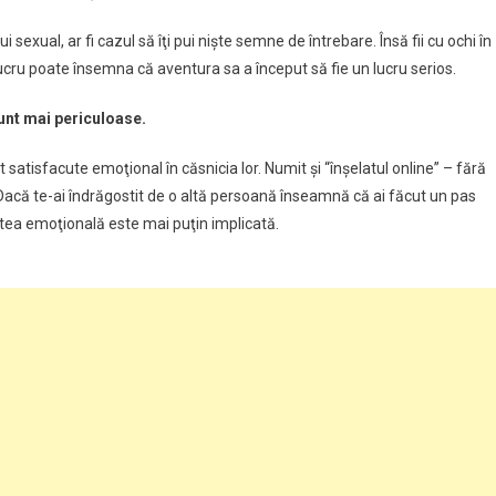
 sexual, ar fi cazul să îţi pui nişte semne de întrebare. Însă fii cu ochi în
lucru poate însemna că aventura sa a început să fie un lucru serios.
 sunt mai periculoase.
satisfacute emoţional în căsnicia lor. Numit şi “înşelatul online” – fără
e. Dacă te-ai îndrăgostit de o altă persoană înseamnă că ai făcut un pas
rtea emoţională este mai puţin implicată.