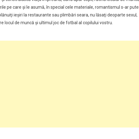
rile pe care şi le asumă, în special cele materiale, romantismul s-ar put
lănuiţi ieşiri la restaurante sau plimbări seara, nu lăsaţi deoparte sexul,
e locul de muncă şi ultimul joc de fotbal al copilului vostru.