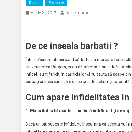
Relatii
Sanatate
Daniela Irimia
Martie 21, 2017
De ce inseala barbatii ?
Într-o căsnicie atunci când bărbatul nu mai este fericit ală
Universitatea Rutgers, această afirmaţie nu este în totali
infideli, sunt fericiţi în căsnicia lor şi nu caută să scape di
bărbaţilor încercând să explice aceste acţiuni şi totodată s
Cum apare infidelitatea in
1. Majoritatea bărbaţilor sunt încă îndrăgostiţi de soţii
Dacă un bărbat este infidel, nu înseamnă că acesta nu îşi 
Infidelitatea apare de obicei atunci când cuplurile încep s