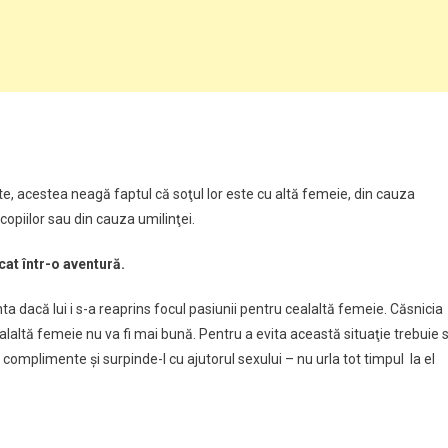
te, acestea neagă faptul că soţul lor este cu altă femeie, din cauza
copiilor sau din cauza umilinţei.
cat într-o aventură.
nta dacă lui i s-a reaprins focul pasiunii pentru cealaltă femeie. Căsnicia
alaltă femeie nu va fi mai bună. Pentru a evita această situaţie trebuie 
i complimente şi surpinde-l cu ajutorul sexului – nu urla tot timpul la el