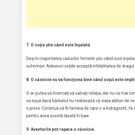
7. O soţie ştie când este înşelată.
Deşi în majoritatea cazurilor femeile ştiu când sunt înşela
suferinţei. Adeseori soţiile acceptă infidelitatea de dragul 
8. O căsnicie nu va funcţiona bine când soţul este impli
S-ar putea să încercaţi să salvaţi relaţia, dar nu va mai co
va eşua dacă bărbatul nu realizează că viaţa alături de ce
o previi. Continuă să fii femeia de care s-a îndrăgostit, fă-
pentru acea şosetă lăsată în baie.
9. Aventurile pot repara o căsnicie.