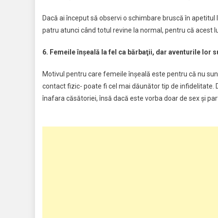
Dacă ai început să observi o schimbare bruscă în apetitul lui
patru atunci când totul revine la normal, pentru că acest 
6. Femeile înşeală la fel ca bărbaţii, dar aventurile lor
Motivul pentru care femeile înşeală este pentru că nu sunt 
contact fizic- poate fi cel mai dăunător tip de infidelitat
înafara căsătoriei, însă dacă este vorba doar de sex şi pa