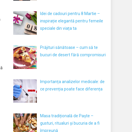
Idei de cadouri pentru 8 Martie –
ă
inspirație elegantă pentru femeile
speciale din viața ta
Prăjituri sănătoase – cum să te
bucuri de desert fără compromisuri
să
Importanța analizelor medicale: de
ce prevenția poate face diferența
Masa tradițională de Paște –
gusturi, ritualuri și bucuria de a fi
împreună