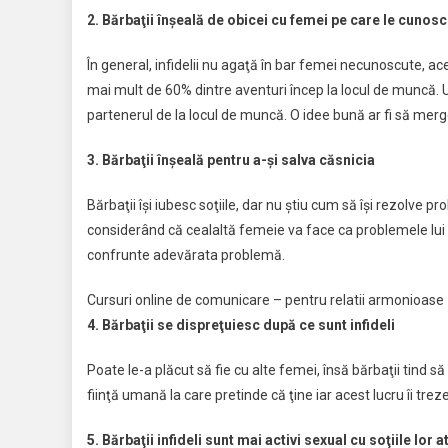
2. Bărbaţii înşeală de obicei cu femei pe care le cunosc
În general, infidelii nu agaţă în bar femei necunoscute, ace
mai mult de 60% dintre aventuri încep la locul de muncă. Un
partenerul de la locul de muncă. O idee bună ar fi să mergeţ
3. Bărbaţii înşeală pentru a-şi salva căsnicia
Bărbaţii îşi iubesc soţiile, dar nu ştiu cum să îşi rezolve 
considerând că cealaltă femeie va face ca problemele lui 
confrunte adevărata problemă.
Cursuri online de comunicare – pentru relatii armonioase
4. Bărbaţii se dispreţuiesc după ce sunt infideli
Poate le-a plăcut să fie cu alte femei, însă bărbaţii tind 
fiinţă umană la care pretinde că ţine iar acest lucru îi tr
5. Bărbaţii infideli sunt mai activi sexual cu soţiile lor 