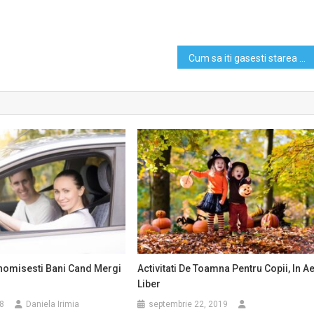
Cum sa iti gasesti starea de calm
omisesti Bani Cand Mergi
Activitati De Toamna Pentru Copii, In A
Liber
8
Daniela Irimia
septembrie 22, 2019