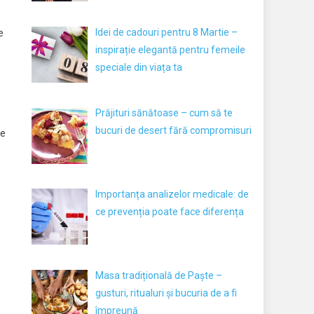
Idei de cadouri pentru 8 Martie –
e
inspirație elegantă pentru femeile
speciale din viața ta
Prăjituri sănătoase – cum să te
bucuri de desert fără compromisuri
re
Importanța analizelor medicale: de
ce prevenția poate face diferența
Masa tradițională de Paște –
gusturi, ritualuri și bucuria de a fi
împreună