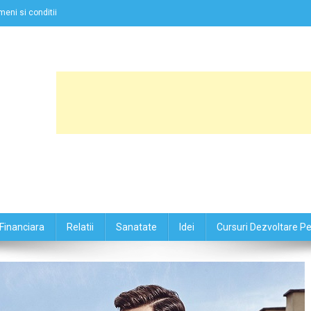
meni si conditii
Financiara
Relatii
Sanatate
Idei
Cursuri Dezvoltare P