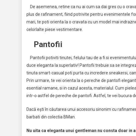
De asemenea, retine ca nu ai cum sa dai gres cu o cravat
plus de rafinament, fiind potrivite pentru evenimentele fo
mari, te poti orienta la o cravata cu un model mai indraznet
celorlalte piese vestimentare.
Pantofii
Pantofii potiviti tinutei, felului tau de a fi si evenimentu
duce eleganta la superlativ! Pantofii trebuie sa se integreze
tinuta smart-casual poti purta cu incredere sneakersi, can
Prin urmare, te vei orienta la o pereche de pantofi eleganti
esential ramane, si in cazul acesta, materialul. Cum piele
intr-o astfel de pereche de pantofi. Astfel, te vei bucura 
Dacă ești în căutarea unui accesoriu sinonim cu rafinamen
barbati din colectia BMan.
Nu uita ca eleganta unui gentleman nu consta doar in acc