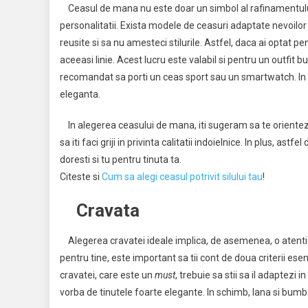
Ceasul de mana nu este doar un simbol al rafinamentului mas
personalitatii. Exista modele de ceasuri adaptate nevoilor 
reusite si sa nu amesteci stilurile. Astfel, daca ai optat p
aceeasi linie. Acest lucru este valabil si pentru un outfit 
recomandat sa porti un ceas sport sau un smartwatch. In 
eleganta.
In alegerea ceasului de mana, iti sugeram sa te orientezi d
sa iti faci griji in privinta calitatii indoielnice. In plus, as
doresti si tu pentru tinuta ta.
Citeste si
Cum sa alegi ceasul potrivit silului tau
!
Cravata
Alegerea cravatei ideale implica, de asemenea, o atentie s
pentru tine, este important sa tii cont de doua criterii ese
cravatei, care este un
must
, trebuie sa stii sa il adaptezi
vorba de tinutele foarte elegante. In schimb, lana si bumba