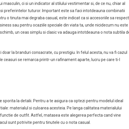
culin, ci si un indicator al stilului vestimentar si, de ce nu, chiar al
si preferintelor tuturor. Important este sa faci intotdeauna combinatii
entru o tinuta mai degraba casual, este indicat ca si accesoriile sa respec
business sau pentru ocaziile speciale din viata ta, unde nicidecum nu este
schimb, un ceas simplu si clasic va adauga intotdeauna o nota subtila d
oar la branduri consacrate, cu prestigiu. In felul acesta, nu va fi cazul
tfel de ceasuri se remarca printr-un rafinament aparte, lucru pe care ti-l
porita la detalii. Pentru a te asigura ca optezi pentru modelul ideal
ntiale: materialul si culoarea acesteia. Pe langa calitatea materialului
 in functie de outfit. Astfel, matasea este alegerea perfecta cand vine
cul sunt potrivite pentru tinutele cu o nota casual.