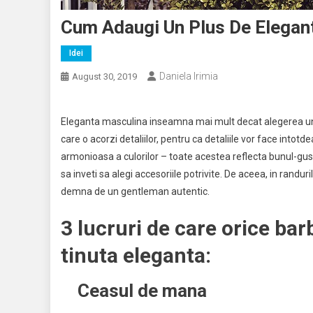
Cum Adaugi Un Plus De Elegant
Idei
Daniela Irimia
August 30, 2019
Eleganta masculina inseamna mai mult decat alegerea un
care o acorzi detaliilor, pentru ca detaliile vor face intot
armonioasa a culorilor – toate acestea reflecta bunul-gus
sa inveti sa alegi accesoriile potrivite. De aceea, in randu
demna de un gentleman autentic.
3 lucruri de care orice bar
tinuta eleganta:
Ceasul de mana