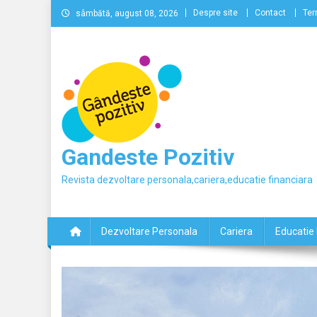
Skip
Despre site
Contact
Ter
sâmbătă, august 08, 2026
to
content
Gandeste Pozitiv
Revista dezvoltare personala,cariera,educatie financiara
Dezvoltare Personala
Cariera
Educatie 