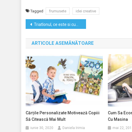
Tagged
frumusete
idei creative
Navigare
Triatlonul, ce este si cum participi
în
ARTICOLE ASEMĂNĂTOARE
articole
Cărțile Personalizate Motivează Copiii
Cum Sa Econ
Să Citească Mai Mult
Cu Masina
iunie 30, 2020
Daniela Irimia
mai 22, 201