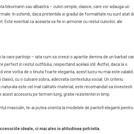
a bleumarin sau albastra – culori simple, clasice, care vor adauga un
rmale. In schimb, daca pretentiile si gradul de formalitate nu sunt atat d
. Este esential ca aceasta sa fie in armonie cu restul culorilor, ale
lui la care participi – iata cum sa creezi o aparitie demna de un barbat ca
 perfect in restul outfitului, respectand acelasi stil. Astfel, daca la o
d vine vorba de o tinuta foarte eleganta, acest lucru nu mai este valabil.
 clasici, cu o culoare sobra, adecvata contextului social. Un criteriu
a naturala este cel mal calitativ material, este recomandat sa investesti
de acest accesoriu pe termen lung, gratie rezistentei in timp.
tul masculin, te-ai putea orienta la modelele de pantofi eleganti pentru
esoriile ideale, ci mai ales in atitudinea potrivita.