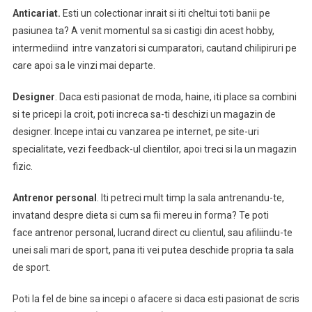
Anticariat.
Esti un colectionar inrait si iti cheltui toti banii pe
pasiunea ta? A venit momentul sa si castigi din acest hobby,
intermediind intre vanzatori si cumparatori, cautand chilipiruri pe
care apoi sa le vinzi mai departe.
Designer
. Daca esti pasionat de moda, haine, iti place sa combini
si te pricepi la croit, poti increca sa-ti deschizi un magazin de
designer. Incepe intai cu vanzarea pe internet, pe site-uri
specialitate, vezi feedback-ul clientilor, apoi treci si la un magazin
fizic.
Antrenor personal
. Iti petreci mult timp la sala antrenandu-te,
invatand despre dieta si cum sa fii mereu in forma? Te poti
face antrenor personal, lucrand direct cu clientul, sau afiliindu-te
unei sali mari de sport, pana iti vei putea deschide propria ta sala
de sport.
Poti la fel de bine sa incepi o afacere si daca esti pasionat de scris