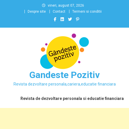
Skip
vineri, august 07, 2026
to
Despre site
Contact
Termeni si conditii
content
Gandeste Pozitiv
Revista dezvoltare personala,cariera,educatie financiara
Revista de dezvoltare personala si educatie financiara