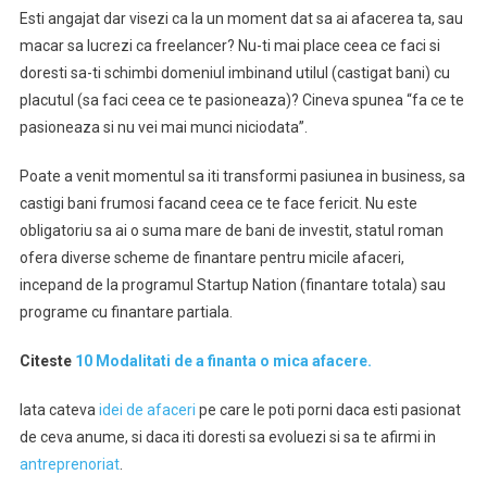
Esti angajat dar visezi ca la un moment dat sa ai afacerea ta, sau
macar sa lucrezi ca freelancer? Nu-ti mai place ceea ce faci si
doresti sa-ti schimbi domeniul imbinand utilul (castigat bani) cu
placutul (sa faci ceea ce te pasioneaza)? Cineva spunea “fa ce te
pasioneaza si nu vei mai munci niciodata”.
Poate a venit momentul sa iti transformi pasiunea in business, sa
castigi bani frumosi facand ceea ce te face fericit. Nu este
obligatoriu sa ai o suma mare de bani de investit, statul roman
ofera diverse scheme de finantare pentru micile afaceri,
incepand de la programul Startup Nation (finantare totala) sau
programe cu finantare partiala.
Citeste
10 Modalitati de a finanta o mica afacere.
Iata cateva
idei de afaceri
pe care le poti porni daca esti pasionat
de ceva anume, si daca iti doresti sa evoluezi si sa te afirmi in
antreprenoriat
.