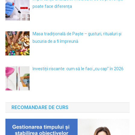
poate face diferența
Masa tradițională de Paște – gusturi, ritualuri și
bucuria de a fi împreună
Investiții riscante: cum să le faci „cu cap” în 2026
RECOMANDARE DE CURS