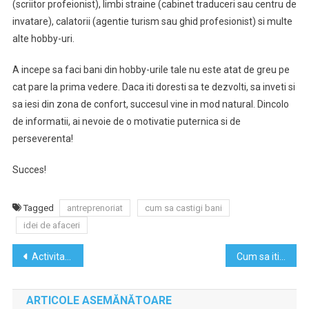
(scriitor profeionist), limbi straine (cabinet traduceri sau centru de
invatare), calatorii (agentie turism sau ghid profesionist) si multe
alte hobby-uri.
A incepe sa faci bani din hobby-urile tale nu este atat de greu pe
cat pare la prima vedere. Daca iti doresti sa te dezvolti, sa inveti si
sa iesi din zona de confort, succesul vine in mod natural. Dincolo
de informatii, ai nevoie de o motivatie puternica si de
perseverenta!
Succes!
Tagged
antreprenoriat
cum sa castigi bani
idei de afaceri
Navigare
Activitati de iarna pentru copii, jocuri de interior
Cum sa iti surprinzi iubitul de Valentin’s Day
în
ARTICOLE ASEMĂNĂTOARE