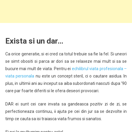
Exista si un dar…
Ca orice generatie, si ei cred ca totul trebuie sa fie la fel. Si uneori
se simt obositi si parca ar dori sa se relaxeze mai mult si sa se
bucure mai mult de viata. Pentru ei
echilibrul viata profesionala –
viata personala
nu este un concept steril, ci o cautare asidua. In
plus, in ultimii ani au inceput sa aiba subordonati nascuti dupa ’90
care par foarte diferiti si le ofera deseori provocari.
DAR ei sunt cei care invata sa gandeasca pozitiv zi de zi, se
perfectioneaza continuu, ii ajuta pe cei din jur sa se dezvolte in
timp ce cauta sa isi traiasca viata frumos si sanatos.
Si noi le multumim pentru asta!