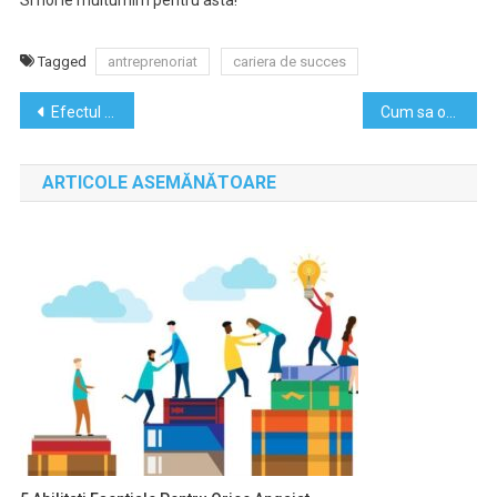
Tagged
antreprenoriat
cariera de succes
Navigare
Efectul socului emotional in declansarea bolii
Cum sa obtii tot ce iti doresti
în
ARTICOLE ASEMĂNĂTOARE
articole