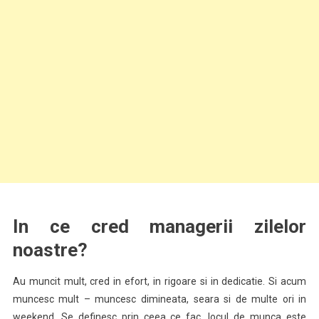
In ce cred managerii zilelor
noastre?
Au muncit mult, cred in efort, in rigoare si in dedicatie. Si acum
muncesc mult – muncesc dimineata, seara si de multe ori in
weekend. Se definesc prin ceea ce fac, locul de munca este