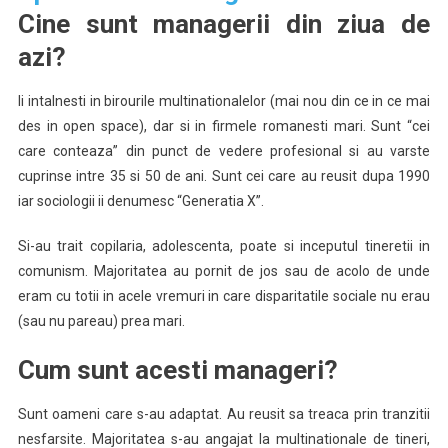
Cine sunt managerii din ziua de
azi?
Ii intalnesti in birourile multinationalelor (mai nou din ce in ce mai
des in open space), dar si in firmele romanesti mari. Sunt “cei
care conteaza” din punct de vedere profesional si au varste
cuprinse intre 35 si 50 de ani. Sunt cei care au reusit dupa 1990
iar sociologii ii denumesc “Generatia X”.
Si-au trait copilaria, adolescenta, poate si inceputul tineretii in
comunism. Majoritatea au pornit de jos sau de acolo de unde
eram cu totii in acele vremuri in care disparitatile sociale nu erau
(sau nu pareau) prea mari.
Cum sunt acesti manageri?
Sunt oameni care s-au adaptat. Au reusit sa treaca prin tranzitii
nesfarsite. Majoritatea s-au angajat la multinationale de tineri,