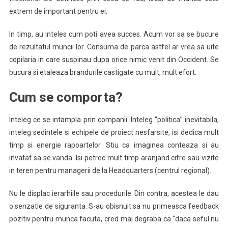
extrem de important pentru ei.
In timp, au inteles cum poti avea succes. Acum vor sa se bucure
de rezultatul muncii lor. Consuma de parca astfel ar vrea sa uite
copilaria in care suspinau dupa orice nimic venit din Occident. Se
bucura si etaleaza brandurile castigate cu mult, mult efort.
Cum se comporta?
Inteleg ce se intampla prin companii. Inteleg “politica” inevitabila,
inteleg sedintele si echipele de proiect nesfarsite, isi dedica mult
timp si energie rapoartelor. Stiu ca imaginea conteaza si au
invatat sa se vanda. Isi petrec mult timp aranjand cifre sau vizite
in teren pentru managerii de la Headquarters (centrul regional).
Nu le displac ierarhiile sau procedurile. Din contra, acestea le dau
o senzatie de siguranta. S-au obisnuit sa nu primeasca feedback
pozitiv pentru munca facuta, cred mai degraba ca “daca seful nu