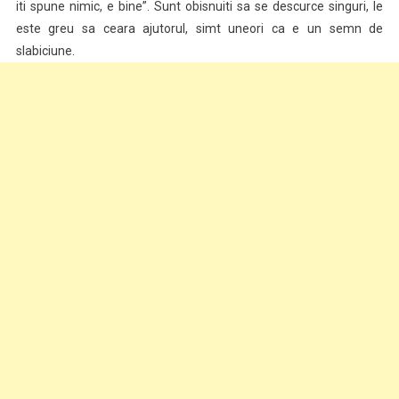
iti spune nimic, e bine”. Sunt obisnuiti sa se descurce singuri, le
este greu sa ceara ajutorul, simt uneori ca e un semn de
slabiciune.