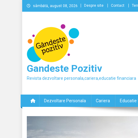
Skip
Despre site
Contact
Ter
sâmbătă, august 08, 2026
to
content
Gandeste Pozitiv
Revista dezvoltare personala,cariera,educatie financiara
Dezvoltare Personala
Cariera
Educatie 