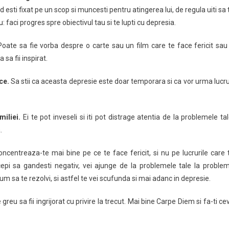
esti fixat pe un scop si muncesti pentru atingerea lui, de regula uiti sa 
 faci progres spre obiectivul tau si te lupti cu depresia.
oate sa fie vorba despre o carte sau un film care te face fericit sau
sa fii inspirat.
ce.
Sa stii ca aceasta depresie este doar temporara si ca vor urma lucru
miliei.
Ei te pot inveseli si iti pot distrage atentia de la problemele tal
.
ncentreaza-te mai bine pe ce te face fericit, si nu pe lucrurile care 
cepi sa gandesti negativ, vei ajunge de la problemele tale la proble
m sa te rezolvi, si astfel te vei scufunda si mai adanc in depresie.
greu sa fii ingrijorat cu privire la trecut. Mai bine Carpe Diem si fa-ti ce