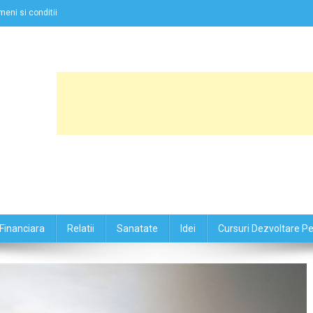
meni si conditii
Financiara
Relatii
Sanatate
Idei
Cursuri Dezvoltare P