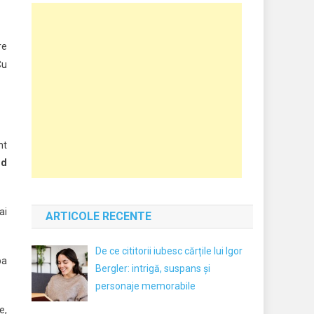
re
Cu
nt
nd
ai
ARTICOLE RECENTE
De ce cititorii iubesc cărțile lui Igor
ba
Bergler: intrigă, suspans și
personaje memorabile
e,