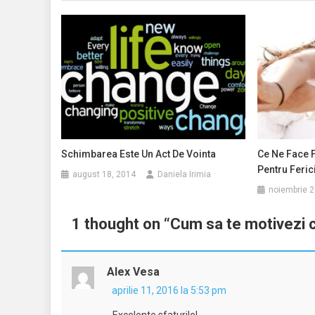
Schimbarea Este Un Act De Vointa
Ce Ne Face F
Pentru Feric
august 18, 2014
Daniela Irimia
noiembrie 2
1 thought on “
Cum sa te motivezi 
Alex Vesa
aprilie 11, 2016 la 5:53 pm