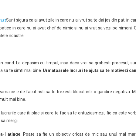
Sunt sigura ca ai avut zile in care nu ai vrut sa te dai jos din pat, in ca
patice in care nu ai avut chef de nimic si nu ai vrut sa vezi pe nimeni. 
ilele noastre.
ezi
mat
 cand. Le depasim cu timpul, insa daca vrei sa grabesti procesul, su
ca sa te simti mai bine.
Urmatoarele lucruri te ajuta sa te motivezi ca
seama ce e de facut risti sa te trezesti blocat intr-o gandire negativa. M
 mult mai bine.
ucrurile care iti plac si care te fac sa te entuziasmezi, fie ca este vor
 sa mergi.
a-l atinge.
Poate sa fie un obiectiv oricat de mic sau unul mai mar