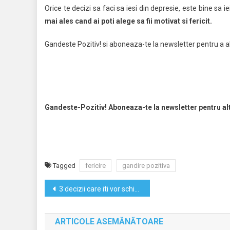
Orice te decizi sa faci sa iesi din depresie, este bine sa ie
mai ales cand ai poti alege sa fii motivat si fericit.
Gandeste Pozitiv! si aboneaza-te la newsletter pentru a alt
Gandeste-Pozitiv! Aboneaza-te la newsletter pentru al
Tagged
fericire
gandire pozitiva
Navigare
3 decizii care iti vor schimba viata financiara
în
ARTICOLE ASEMĂNĂTOARE
articole