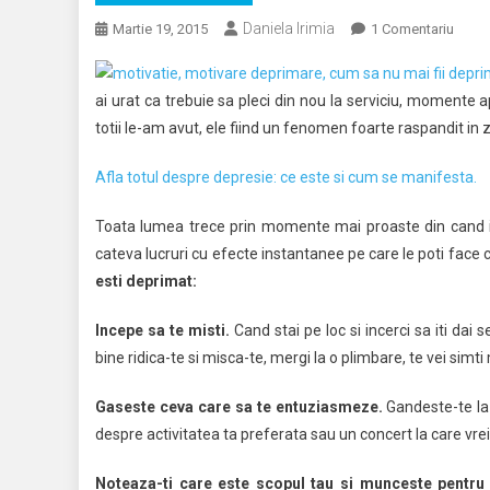
Daniela Irimia
La
Martie 19, 2015
1 Comentariu
Cum
Sa
ai urat ca trebuie sa pleci din nou la serviciu, momente a
Te
totii le-am avut, ele fiind un fenomen foarte raspandit in z
Motiv
Cand
Afla totul despre depresie: ce este si cum se manifesta.
Esti
Depri
Toata lumea trece prin momente mai proaste din cand in
cateva lucruri cu efecte instantanee pe care le poti face 
esti deprimat:
Incepe sa te misti.
Cand stai pe loc si incerci sa iti dai 
bine ridica-te si misca-te, mergi la o plimbare, te vei simti
Gaseste ceva care sa te entuziasmeze.
Gandeste-te la l
despre activitatea ta preferata sau un concert la care vrei
Noteaza-ti care este scopul tau si munceste pentru 