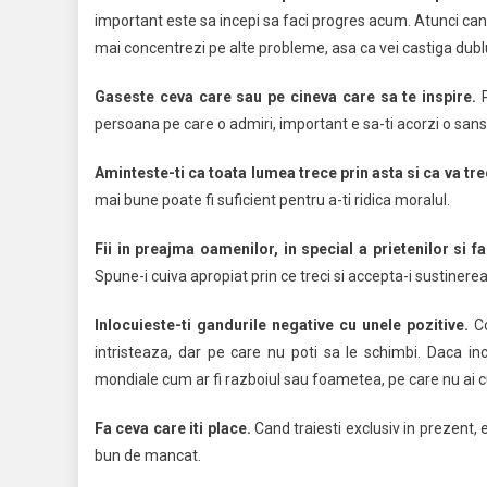
important este sa incepi sa faci progres acum. Atunci cand 
mai concentrezi pe alte probleme, asa ca vei castiga dublu:
Gaseste ceva care sau pe cineva care sa te inspire.
P
persoana pe care o admiri, important e sa-ti acorzi o sansa 
Aminteste-ti ca toata lumea trece prin asta si ca va tre
mai bune poate fi suficient pentru a-ti ridica moralul.
Fii in preajma oamenilor, in special a prietenilor si fa
Spune-i cuiva apropiat prin ce treci si accepta-i sustinerea
Inlocuieste-ti gandurile negative cu unele pozitive.
Co
intristeaza, dar pe care nu poti sa le schimbi. Daca in
mondiale cum ar fi razboiul sau foametea, pe care nu ai cu
Fa ceva care iti place.
Cand traiesti exclusiv in prezent, e 
bun de mancat.