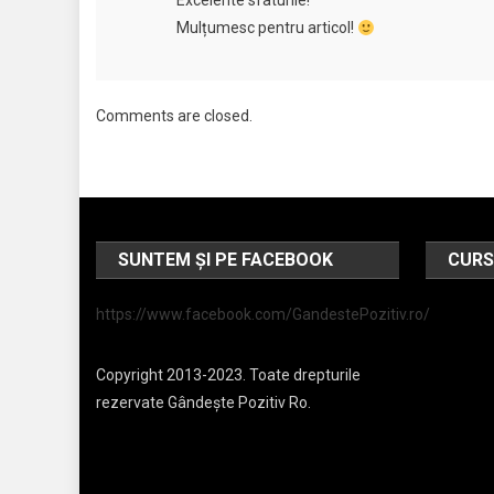
Excelente sfaturile!
Mulțumesc pentru articol!
Comments are closed.
SUNTEM ȘI PE FACEBOOK
CURS
https://www.facebook.com/GandestePozitiv.ro/
Copyright 2013-2023. Toate drepturile
rezervate Gândește Pozitiv Ro.