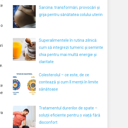
te
Sarcina: transformări, provocări și
grija pentru sănătatea colului uterin
 o
Superalimentele în rutina zilnică:
ri
cum să integrezi tumeric și seminte
chia pentru mai multă energie și
claritate
e.
Colesterolul – ce este, de ce
contează și cum îl menții în limite
te
sănătoase
me
Tratamentul durerilor de spate –
va
soluții eficiente pentru o viață fără
disconfort