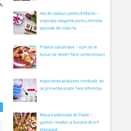
t,
Idei de cadouri pentru 8 Martie –
inspirație elegantă pentru femeile
speciale din viața ta
Prăjituri sănătoase – cum să te
bucuri de desert fără compromisuri
Importanța analizelor medicale: de
ce prevenția poate face diferența
Masa tradițională de Paște –
gusturi, ritualuri și bucuria de a fi
împreună