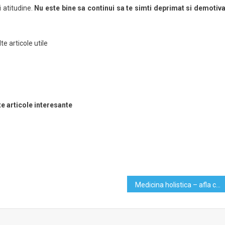
i atitudine.
Nu este bine sa continui sa te simti deprimat si demotiva
e articole utile
te articole interesante
Medicina holistica – afla ce este si de ce este benefica!