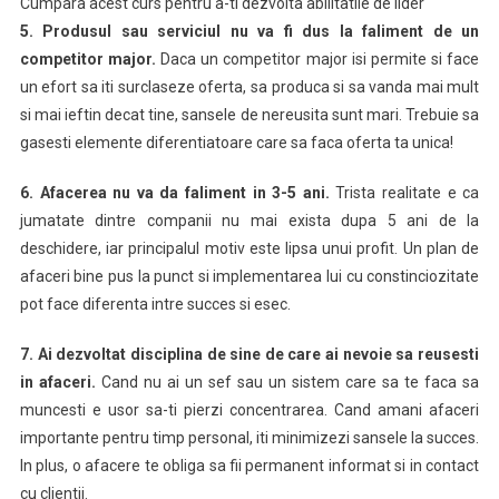
Cumpara acest curs pentru a-ti dezvolta abilitatile de lider
5.
Produsul sau serviciul nu va fi dus la faliment de un
competitor major.
Daca un competitor major isi permite si face
un efort sa iti surclaseze oferta, sa produca si sa vanda mai mult
si mai ieftin decat tine, sansele de nereusita sunt mari. Trebuie sa
gasesti elemente diferentiatoare care sa faca oferta ta unica!
6.
Afacerea nu va da faliment in 3-5 ani.
Trista realitate e ca
jumatate dintre companii nu mai exista dupa 5 ani de la
deschidere, iar principalul motiv este lipsa unui profit. Un plan de
afaceri bine pus la punct si implementarea lui cu constinciozitate
pot face diferenta intre succes si esec.
7.
Ai dezvoltat disciplina de sine de care ai nevoie sa reusesti
in afaceri.
Cand nu ai un sef sau un sistem care sa te faca sa
muncesti e usor sa-ti pierzi concentrarea. Cand amani afaceri
importante pentru timp personal, iti minimizezi sansele la succes.
In plus, o afacere te obliga sa fii permanent informat si in contact
cu clientii.