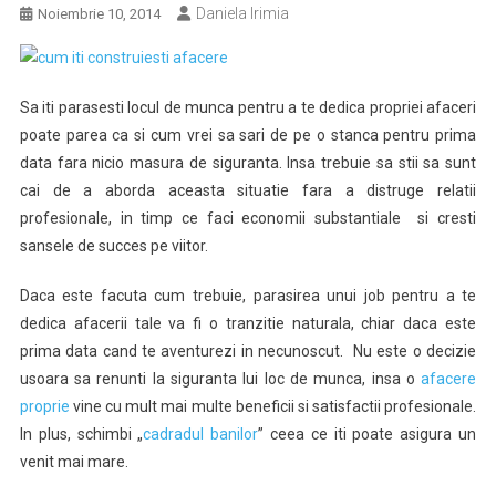
Daniela Irimia
Noiembrie 10, 2014
Sa iti parasesti locul de munca pentru a te dedica propriei afaceri
poate parea ca si cum vrei sa sari de pe o stanca pentru prima
data fara nicio masura de siguranta. Insa trebuie sa stii sa sunt
cai de a aborda aceasta situatie fara a distruge relatii
profesionale, in timp ce faci economii substantiale si cresti
sansele de succes pe viitor.
Daca este facuta cum trebuie, parasirea unui job pentru a te
dedica afacerii tale va fi o tranzitie naturala, chiar daca este
prima data cand te aventurezi in necunoscut. Nu este o decizie
usoara sa renunti la siguranta lui loc de munca, insa o
afacere
proprie
vine cu mult mai multe beneficii si satisfactii profesionale.
In plus, schimbi „
cadradul banilor
” ceea ce iti poate asigura un
venit mai mare.