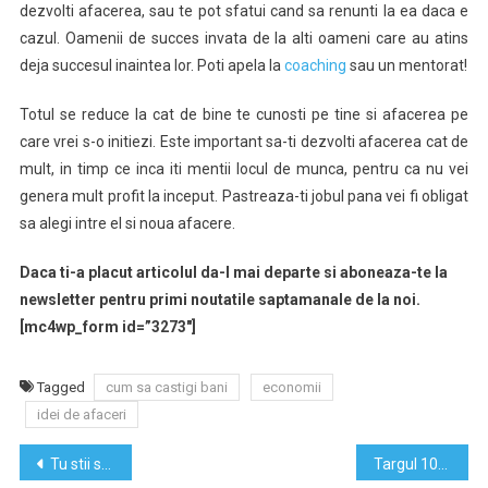
dezvolti afacerea, sau te pot sfatui cand sa renunti la ea daca e
cazul. Oamenii de succes invata de la alti oameni care au atins
deja succesul inaintea lor. Poti apela la
coaching
sau un mentorat!
Totul se reduce la cat de bine te cunosti pe tine si afacerea pe
care vrei s-o initiezi. Este important sa-ti dezvolti afacerea cat de
mult, in timp ce inca iti mentii locul de munca, pentru ca nu vei
genera mult profit la inceput. Pastreaza-ti jobul pana vei fi obligat
sa alegi intre el si noua afacere.
Daca ti-a placut articolul da-l mai departe si aboneaza-te la
newsletter pentru primi noutatile saptamanale de la noi.
[mc4wp_form id=”3273″]
Tagged
cum sa castigi bani
economii
idei de afaceri
Navigare
Tu stii sa faci un compliment?
Targul 10beneficii – produse si servicii pentru tine si familia ta