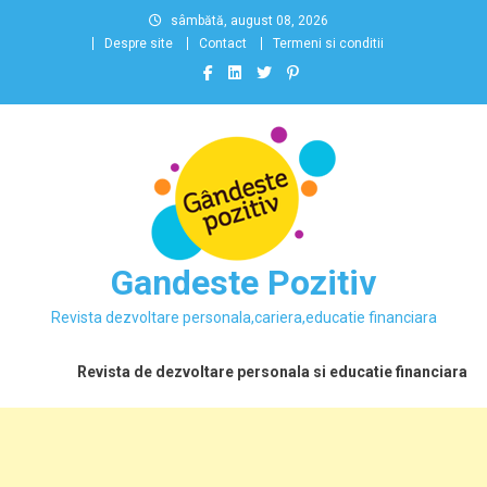
Skip
sâmbătă, august 08, 2026
to
Despre site
Contact
Termeni si conditii
content
Gandeste Pozitiv
Revista dezvoltare personala,cariera,educatie financiara
Revista de dezvoltare personala si educatie financiara