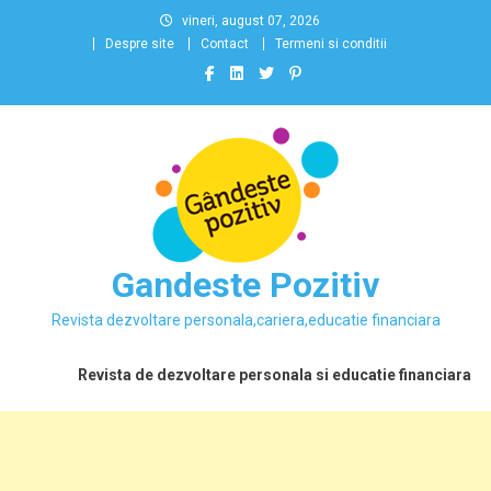
Skip
vineri, august 07, 2026
to
Despre site
Contact
Termeni si conditii
content
Gandeste Pozitiv
Revista dezvoltare personala,cariera,educatie financiara
Revista de dezvoltare personala si educatie financiara