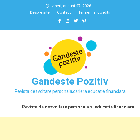
Skip
vineri, august 07, 2026
to
Despre site
Contact
Termeni si conditii
content
Gandeste Pozitiv
Revista dezvoltare personala,cariera,educatie financiara
Revista de dezvoltare personala si educatie financiara