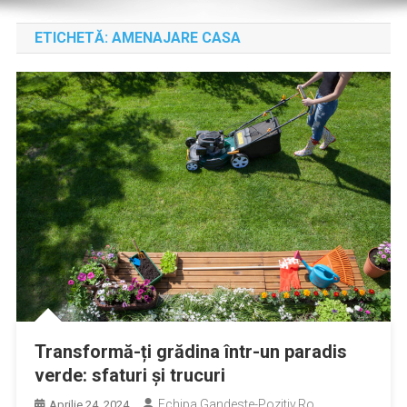
ETICHETĂ:
AMENAJARE CASA
Transformă-ți grădina într-un paradis
verde: sfaturi și trucuri
Echipa Gandeste-Pozitiv.ro
Aprilie 24, 2024