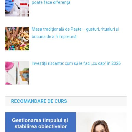
poate face diferența
Masa tradițională de Paște – gusturi, ritualuri și
bucuria de a fi împreună
Investiții riscante: cum să le faci „cu cap” în 2026
RECOMANDARE DE CURS